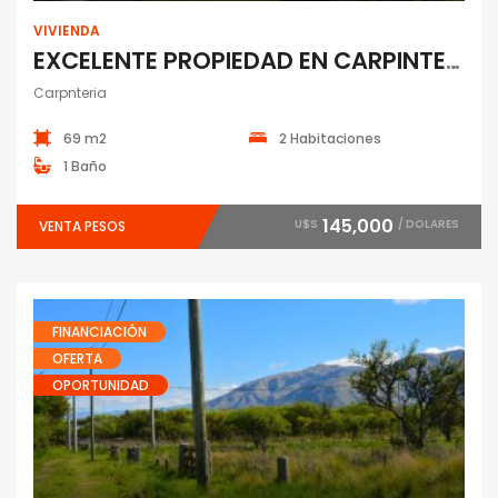
VIVIENDA
EXCELENTE PROPIEDAD EN CARPINTERIA
Carpnteria
69 m2
2 Habitaciones
1 Baño
145,000
U$S
/ DOLARES
VENTA PESOS
FINANCIACIÓN
OFERTA
OPORTUNIDAD
Lotes y Terrenos